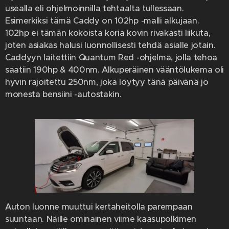
usealla eli ohjelmoinnilla tehtaalta tullessaan.
Esimerkiksi tämä Caddy on 102hp -malli alkujaan.
102hp ei tämän kokoista koria kovin rivakasti liikuta,
joten asiakas halusi luonnollisesti tehdä asialle jotain.
Caddyyn laitettiin Quantum Red -ohjelma, jolla tehoa
saatiin 190hp & 400nm. Alkuperäinen vääntölukema oli
hyvin rajoitettu 250nm, joka löytyy tänä päivänä jo
monesta bensiini -autostakin.
Auton luonne muuttui kertaheitolla parempaan
suuntaan. Näille ominainen viime kaasupolkimen