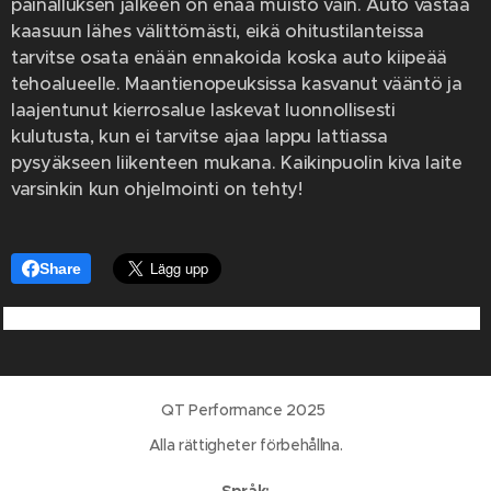
painalluksen jälkeen on enää muisto vain. Auto vastaa
kaasuun lähes välittömästi, eikä ohitustilanteissa
tarvitse osata enään ennakoida koska auto kiipeää
tehoalueelle. Maantienopeuksissa kasvanut vääntö ja
laajentunut kierrosalue laskevat luonnollisesti
kulutusta, kun ei tarvitse ajaa lappu lattiassa
pysyäkseen liikenteen mukana. Kaikinpuolin kiva laite
varsinkin kun ohjelmointi on tehty!
Share
QT Performance 2025
Alla rättigheter förbehållna.