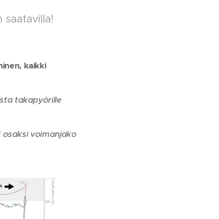
saatavilla!
nen, kaikki
ta takapyörille
i osaksi voimanjako