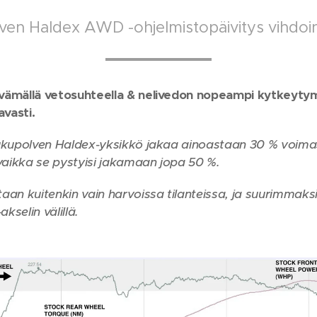
ven Haldex AWD -ohjelmistopäivitys vihdoin 
ämällä vetosuhteella & nelivedon nopeampi kytkeytymi
avasti.
ukupolven Haldex-yksikkö jakaa ainoastaan 30 % voimas
vaikka se pystyisi jakamaan jopa 50 %.
an kuitenkin vain harvoissa tilanteissa, ja suurimmaks
kselin välillä.