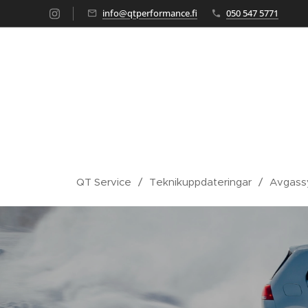
info@qtperformance.fi
050 547 5771
QT Service
Teknikuppdateringar
Avgass