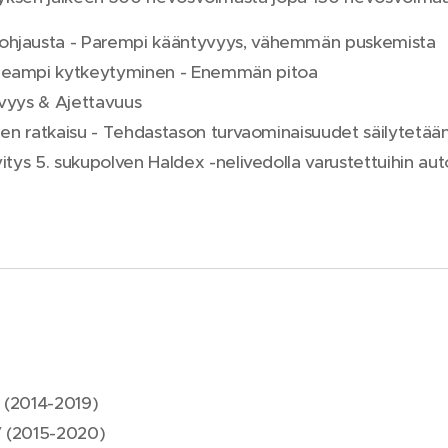
hjausta - Parempi kääntyvyys, vähemmän puskemista
peampi kytkeytyminen - Enemmän pitoa
yvyys & Ajettavuus
inen ratkaisu - Tehdastason turvaominaisuudet säilytetää
itys 5. sukupolven Haldex -nelivedolla varustettuihin auto
 (2014-2019)
 (2015-2020)