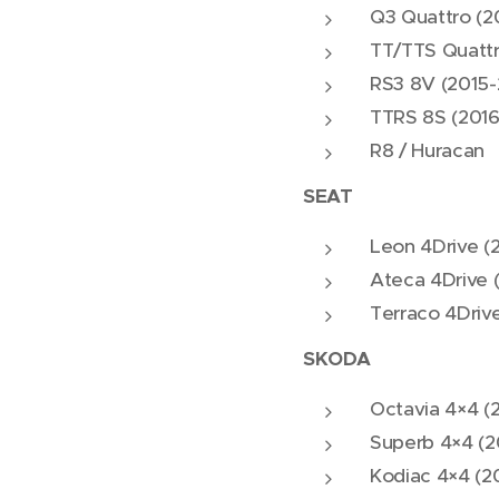
Q3 Quattro (2
TT/TTS Quattr
RS3 8V (2015
TTRS 8S (201
R8 / Huracan
SEAT
Leon 4Drive (
Ateca 4Drive 
Terraco 4Driv
SKODA
Octavia 4×4 (
Superb 4×4 (
Kodiac 4×4 (2