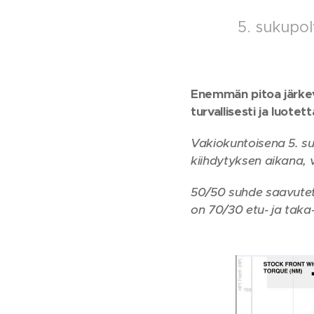
5. sukupol
Enemmän pitoa järkev
turvallisesti ja luotett
Vakiokuntoisena 5. s
kiihdytyksen aikana, 
50/50 suhde saavuteta
on 70/30 etu- ja taka-a