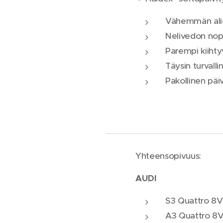
Vähemmän alio
Nelivedon no
Parempi kiiht
Täysin turvall
Pakollinen päiv
Yhteensopivuus:
AUDI
S3 Quattro 8V
A3 Quattro 8V