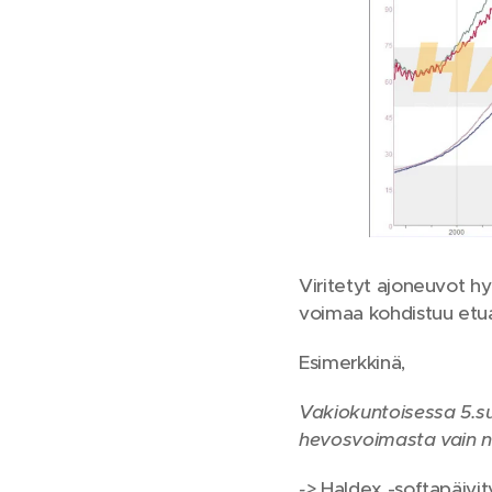
Viritetyt ajoneuvot h
voimaa kohdistuu etuak
Esimerkkinä,
Vakiokuntoisessa 5.su
hevosvoimasta vain n
->
Haldex -softapäivi