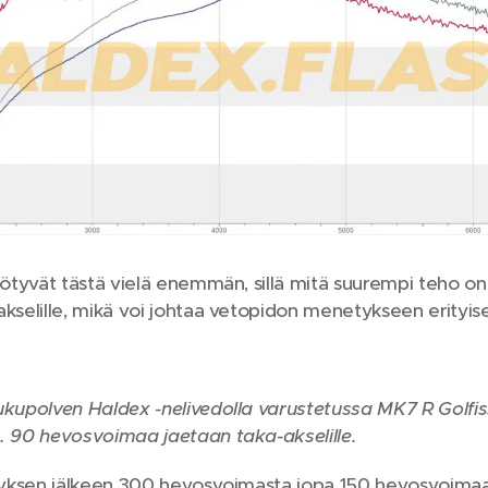
yötyvät tästä vielä enemmän, sillä mitä suurempi teho o
selille, mikä voi johtaa vetopidon menetykseen erityises
kupolven Haldex -nelivedolla varustetussa MK7 R Golfi
. 90 hevosvoimaa jaetaan taka-akselille.
tyksen jälkeen 300 hevosvoimasta jopa 150 hevosvoimaa 