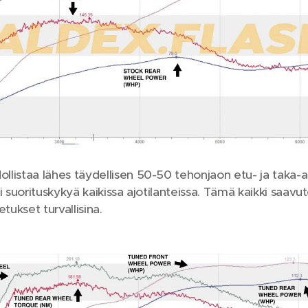
istaa lähes täydellisen 50-50 tehonjaon etu- ja taka-aks
 suorituskykyä kaikissa ajotilanteissa. Tämä kaikki saav
tukset turvallisina.