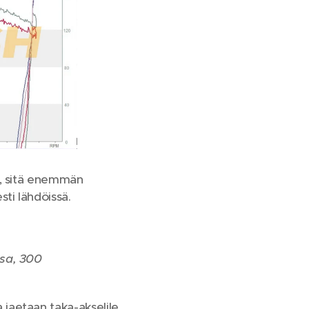
n, sitä enemmän
ti lähdöissä.
ssa, 300
jaetaan taka-akselile.