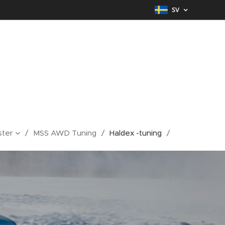
SV
ster
MSS AWD Tuning
Haldex -tuning