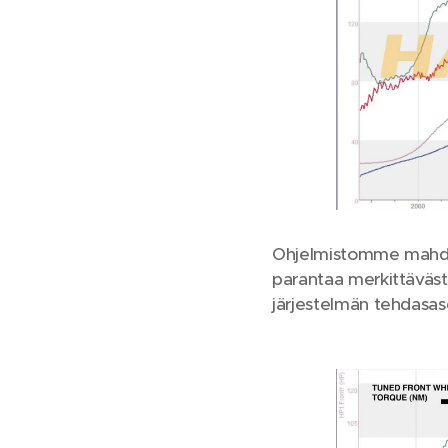
Ohjelmistomme mahdoll
parantaa merkittävästi
järjestelmän tehdasase