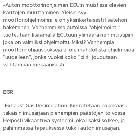
-
Auton moottorinohjaimen ECU:n muistissa olevien
karttojen muuttaminen. Yleisin syy
moottoriohjelmoinnille on yksinkertaisesti lisätehon
hakeminen. Vanhemmissa autoissa "ohjelmointi"
tuoteutaan lisäämällä ECU:uun ylimääräinen muistipiiri
joka on valmiiksi ohjelmoitu. Miksi? Vanhempia
moottorinohjausbokseja ei ole mahdollista ohjelmoida
"uudelleen", jonka vuoksi koko "piiri" joudutaan
vaihtamaan mekaanisesti.
EGR
-Exhaust Gas Recirculation. Kierrätetään pakokaasu
takaisin imusarjaan pienempien päästöjen toivossa.
Helposti vikaantuva systeemi joka lisäksi sotkee, ja
pahimmassa tapauksessa tukkii auton imusarjan.