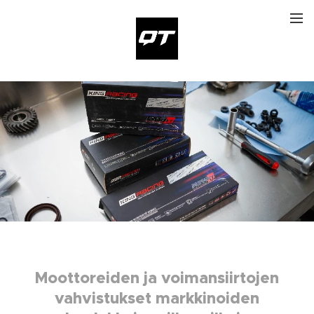
Moottoreiden ja voimansiirtojen
vahvistukset markkinoiden