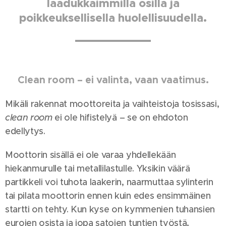
laadukkaimmilla osilla ja
poikkeuksellisella huolellisuudella.
Clean room – ei valinta, vaan vaatimus.
Mikäli rakennat moottoreita ja vaihteistoja tosissasi,
clean room
ei ole hifistelyä – se on ehdoton
edellytys.
Moottorin sisällä ei ole varaa yhdellekään
hiekanmurulle tai metallilastulle. Yksikin väärä
partikkeli voi tuhota laakerin, naarmuttaa sylinterin
tai pilata moottorin ennen kuin edes ensimmäinen
startti on tehty. Kun kyse on kymmenien tuhansien
eurojen osista ja jopa satojen tuntien työstä,