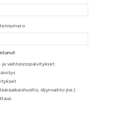
sterinumero
ostunut
 ja vaihteistopäivitykset
äivitys
vitykset
ääräaikaishuolto, öljynvaihto jne.)
ttaus
Hyväksyn tietojeni käsittelyn yhteydenottoa
varten