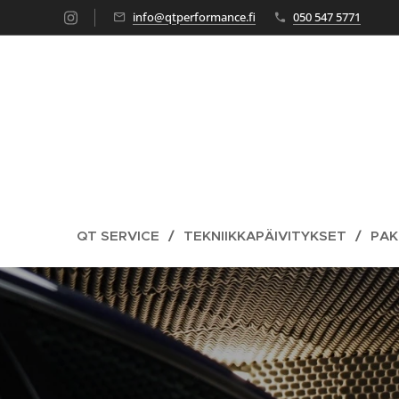
info@qtperformance.fi
050 547 5771
QT SERVICE
TEKNIIKKAPÄIVITYKSET
PAK