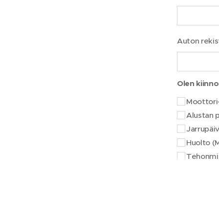
Auton reki
Olen kiinn
Moottori-
Alustan p
Jarrupäi
Huolto (M
Tehonmi
Viesti