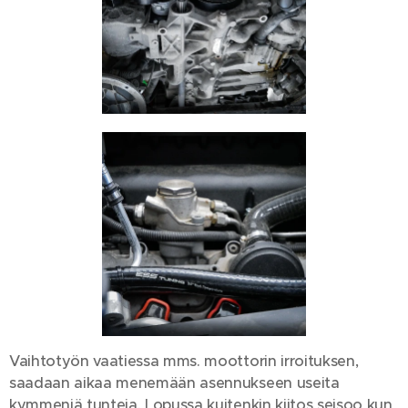
Vaihtotyön vaatiessa mms. moottorin irroituksen,
saadaan aikaa menemään asennukseen useita
kymmeniä tunteja. Lopussa kuitenkin kiitos seisoo kun