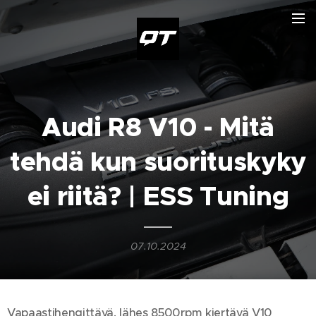
Audi R8 V10 - Mitä
tehdä kun suorituskyky
ei riitä? | ESS Tuning
07.10.2024
Vapaastihengittävä, lähes 8500rpm kiertävä V10