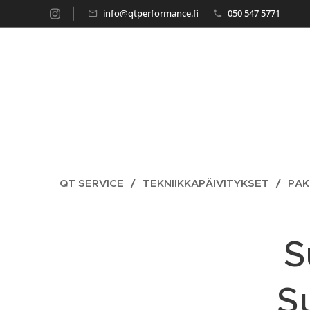
info@qtperformance.fi
050 547 5771
QT SERVICE
TEKNIIKKAPÄIVITYKSET
PAK
S
S