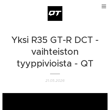
Yksi R35 GT-R DCT -
vaihteiston
tyyppivioista - QT
21.05.2026