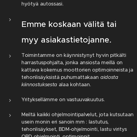
hyötyä autossasi.
Emme koskaan välitä tai
myy asiakastietojanne.
Toimintamme on käynnistynyt hyvin pitkälti
harrastuspohjalta, jonka ansiosta meillä on
kattava kokemus moottorien optimoinneista ja
tehonlisäyksistä puhumattakaan
aidosta
kiinnostuksesta
alaa kohtaan.
Yrityksellämme on vastuuvakuutus.
Meiltä kaikki ohjelmointipalvelut, jota kutsutaan
usein monin eri sanoin mm : lastutus,
tehonlisäykset, BDM-ohjelmointi, lastu viritys
OBD ohjelmointi, optimoinnit,