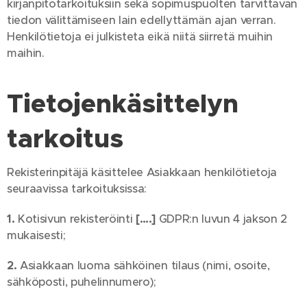
kirjanpitotarkoituksiin sekä sopimuspuolten tarvittavan
tiedon välittämiseen lain edellyttämän ajan verran.
Henkilötietoja ei julkisteta eikä niitä siirretä muihin
maihin.
Tietojenkäsittelyn
tarkoitus
Rekisterinpitäjä käsittelee Asiakkaan henkilötietoja
seuraavissa tarkoituksissa:
1.
Kotisivun rekisteröinti
[….]
GDPR:n luvun 4 jakson 2
mukaisesti;
2.
Asiakkaan luoma sähköinen tilaus (nimi, osoite,
sähköposti, puhelinnumero);