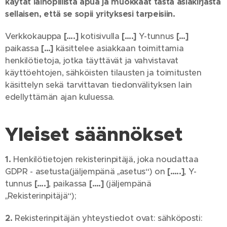
käytät lainopillista apua ja muokkaat tästä asiakirjasta
sellaisen, että se sopii yrityksesi tarpeisiin.
Verkkokauppa
[….]
kotisivulla
[….]
Y-tunnus
[…]
paikassa
[…]
käsittelee asiakkaan toimittamia
henkilötietoja, jotka täyttävät ja vahvistavat
käyttöehtojen, sähköisten tilausten ja toimitusten
käsittelyn sekä tarvittavan tiedonvälityksen lain
edellyttämän ajan kuluessa.
Yleiset säännökset
1.
Henkilötietojen rekisterinpitäjä, joka noudattaa
GDPR - asetusta(jäljempänä „asetus“) on
[…..]
, Y-
tunnus
[….]
, paikassa
[….]
(jäljempänä
„Rekisterinpitäjä“);
2.
Rekisterinpitäjän yhteystiedot ovat: sähköposti: