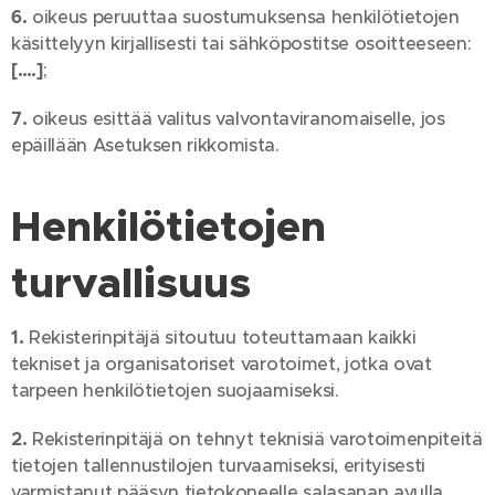
6.
oikeus peruuttaa suostumuksensa henkilötietojen
käsittelyyn kirjallisesti tai sähköpostitse osoitteeseen:
[….]
;
7.
oikeus esittää valitus valvontaviranomaiselle, jos
epäillään Asetuksen rikkomista.
Henkilötietojen
turvallisuus
1.
Rekisterinpitäjä sitoutuu toteuttamaan kaikki
tekniset ja organisatoriset varotoimet, jotka ovat
tarpeen henkilötietojen suojaamiseksi.
2.
Rekisterinpitäjä on tehnyt teknisiä varotoimenpiteitä
tietojen tallennustilojen turvaamiseksi, erityisesti
varmistanut pääsyn tietokoneelle salasanan avulla,