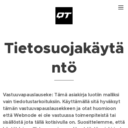
Tietosuojakäytä
ntö
Vastuuvapauslauseke: Tämä asiakirja luotiin malliksi
vain tiedotustarkoituksiin. Käyttämällä sitä hyväksyt
tämän vastuuvapauslausekkeen ja otat huomioon
että Webnode ei ole vastuussa toimenpiteistä tai
sisällöstä jota tällä kotisivulla on. Suosittelemme, että