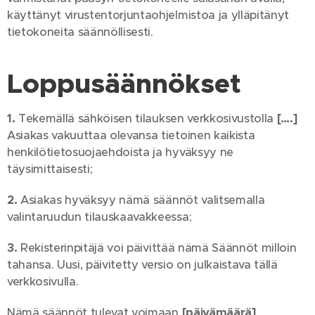
käyttänyt virustentorjuntaohjelmistoa ja ylläpitänyt
tietokoneita säännöllisesti.
Loppusäännökset
1.
Tekemällä sähköisen tilauksen verkkosivustolla
[….]
Asiakas vakuuttaa olevansa tietoinen kaikista
henkilötietosuojaehdoista ja hyväksyy ne
täysimittaisesti;
2.
Asiakas hyväksyy nämä säännöt valitsemalla
valintaruudun tilauskaavakkeessa;
3.
Rekisterinpitäjä voi päivittää nämä Säännöt milloin
tahansa. Uusi, päivitetty versio on julkaistava tällä
verkkosivulla.
Nämä säännöt tulevat voimaan
[päivämäärä]