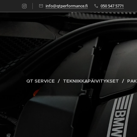
info@qtperformance.fi
050 547 5771
QT SERVICE
TEKNIIKKAPÄIVITYKSET
PAK