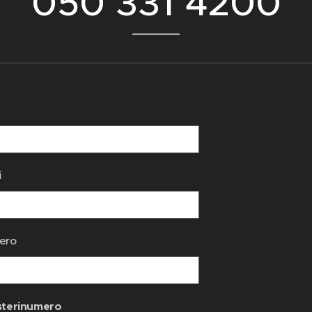
050 331 4200
i
ero
sterinumero