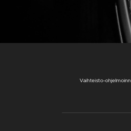
Vaihteisto-ohjelmoinn