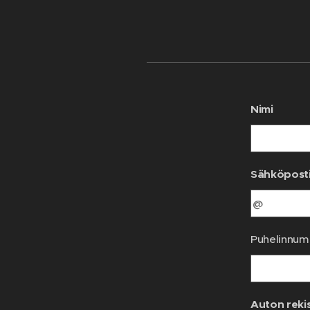
Nimi
Sähköpost
Puhelinnum
Auton reki