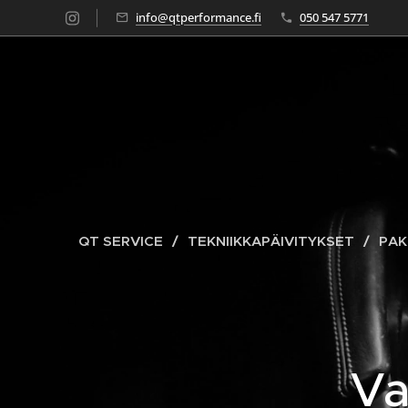
info@qtperformance.fi
050 547 5771
QT SERVICE
TEKNIIKKAPÄIVITYKSET
PAK
Va